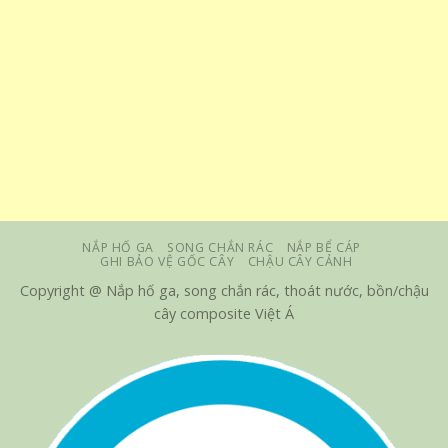
NẮP HỐ GA
SONG CHẮN RÁC
NẮP BỂ CÁP
GHI BẢO VỆ GỐC CÂY
CHẬU CÂY CẢNH
Copyright @ Nắp hố ga, song chắn rác, thoát nước, bồn/chậu
cây composite Việt Á