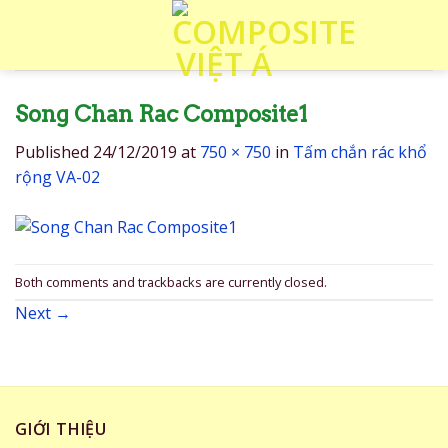
Skip
to
content
Song Chan Rac Composite1
Published
24/12/2019
at
750 × 750
in
Tấm chắn rác khổ
rộng VA-02
Both comments and trackbacks are currently closed.
Next
→
GIỚI THIỆU