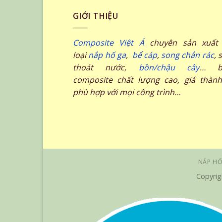
GIỚI THIỆU
Composite Việt Á
chuyên sản xuất 
loại
nắp hố ga
,
bể cáp
,
song chắn rác
, 
thoát nước,
bồn/chậu cây
… b
composite chất lượng cao, giá thành
phù hợp với mọi công trình…
NẮP HỐ
Copyrig