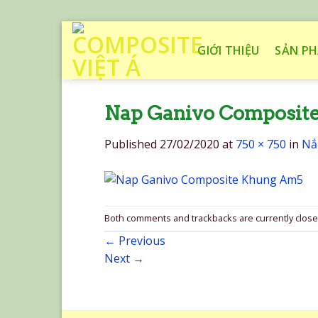
Skip
to
GIỚI THIỆU
SẢN P
content
Nap Ganivo Composit
Published
27/02/2020
at
750 × 750
in
Nắ
Both comments and trackbacks are currently close
←
Previous
Next
→