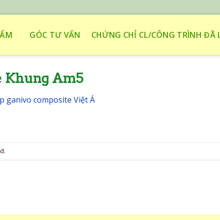
HẨM
GÓC TƯ VẤN
CHỨNG CHỈ CL/CÔNG TRÌNH ĐÃ 
e Khung Am5
p ganivo composite Việt Á
d.