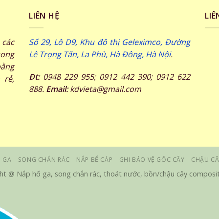
LIÊN HỆ
LIÊ
các
Số 29, Lô D9, Khu đô thị Geleximco, Đường
song
Lê Trọng Tấn, La Phù, Hà Đông, Hà Nội
.
ằng
Đt:
0948 229 955; 0912 442 390; 0912 622
 rẻ,
888.
Email:
kdvieta@gmail.com
 GA
SONG CHẮN RÁC
NẮP BỂ CÁP
GHI BẢO VỆ GỐC CÂY
CHẬU CÂ
ht @ Nắp hố ga, song chắn rác, thoát nước, bồn/chậu cây composit