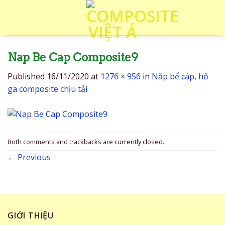
Skip
to
content
Nap Be Cap Composite9
Published
16/11/2020
at
1276 × 956
in
Nắp bể cáp, hố
ga composite chịu tải
Both comments and trackbacks are currently closed.
←
Previous
GIỚI THIỆU