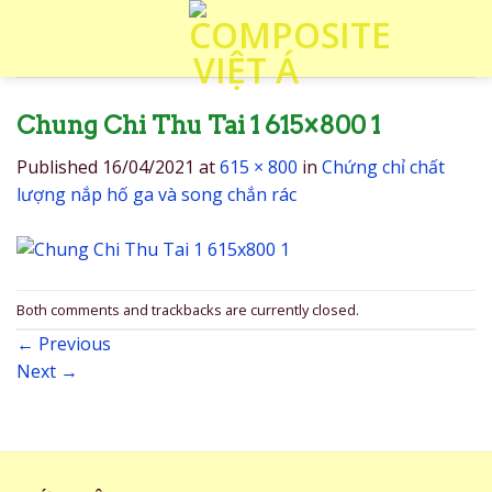
Skip
to
content
Chung Chi Thu Tai 1 615×800 1
Published
16/04/2021
at
615 × 800
in
Chứng chỉ chất
lượng nắp hố ga và song chắn rác
Both comments and trackbacks are currently closed.
←
Previous
Next
→