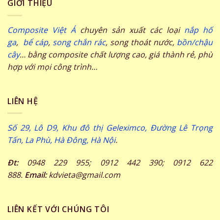
GIỚI THIỆU
Composite Việt Á
chuyên sản xuất các loại
nắp hố
ga
,
bể cáp
,
song chắn rác
, song thoát nước,
bồn/chậu
cây
… bằng composite chất lượng cao, giá thành rẻ, phù
hợp với mọi công trình…
LIÊN HỆ
Số 29, Lô D9, Khu đô thị Geleximco, Đường Lê Trọng
Tấn, La Phù, Hà Đông, Hà Nội
.
Đt:
0948 229 955; 0912 442 390; 0912 622
888.
Email:
kdvieta@gmail.com
LIÊN KẾT VỚI CHÚNG TÔI