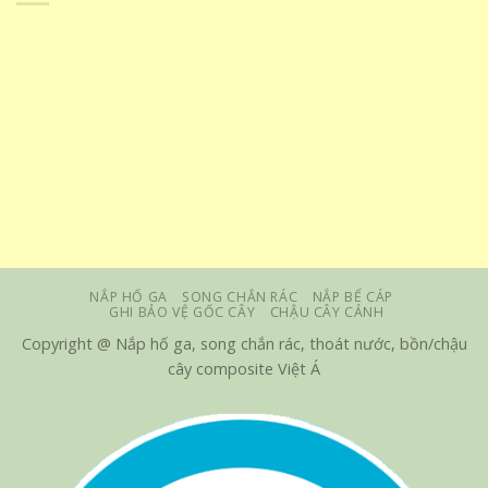
NẮP HỐ GA
SONG CHẮN RÁC
NẮP BỂ CÁP
GHI BẢO VỆ GỐC CÂY
CHẬU CÂY CẢNH
Copyright @ Nắp hố ga, song chắn rác, thoát nước, bồn/chậu
cây composite Việt Á