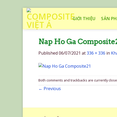
Skip
to
GIỚI THIỆU
SẢN P
content
Nap Ho Ga Composite
Published
06/07/2021
at
336 × 336
in
Kh
Both comments and trackbacks are currently close
←
Previous