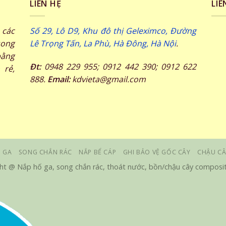
LIÊN HỆ
LIÊ
các
Số 29, Lô D9, Khu đô thị Geleximco, Đường
song
Lê Trọng Tấn, La Phù, Hà Đông, Hà Nội
.
ằng
Đt:
0948 229 955; 0912 442 390; 0912 622
 rẻ,
888.
Email:
kdvieta@gmail.com
 GA
SONG CHẮN RÁC
NẮP BỂ CÁP
GHI BẢO VỆ GỐC CÂY
CHẬU CÂ
ht @ Nắp hố ga, song chắn rác, thoát nước, bồn/chậu cây composit