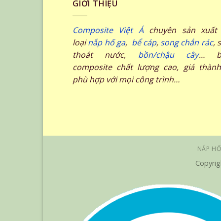
GIỚI THIỆU
Composite Việt Á
chuyên sản xuất 
loại
nắp hố ga
,
bể cáp
,
song chắn rác
, 
thoát nước,
bồn/chậu cây
… b
composite chất lượng cao, giá thành
phù hợp với mọi công trình…
NẮP HỐ
Copyrig