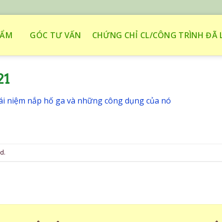
HẨM
GÓC TƯ VẤN
CHỨNG CHỈ CL/CÔNG TRÌNH ĐÃ 
21
ái niệm nắp hố ga và những công dụng của nó
d.