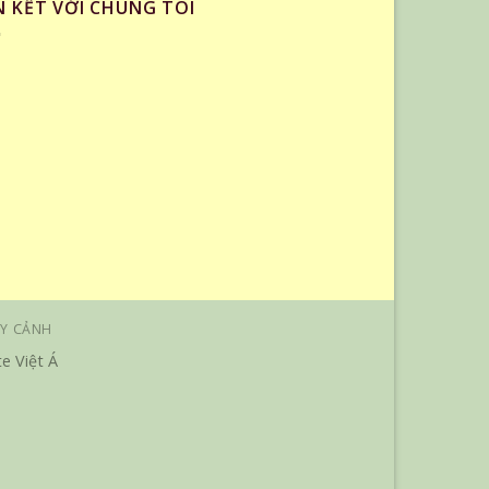
N KẾT VỚI CHÚNG TÔI
Y CẢNH
e Việt Á