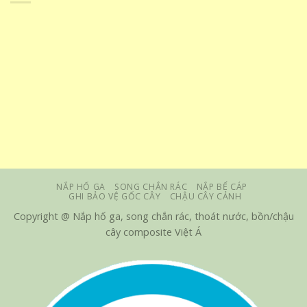
NẮP HỐ GA
SONG CHẮN RÁC
NẮP BỂ CÁP
GHI BẢO VỆ GỐC CÂY
CHẬU CÂY CẢNH
Copyright @ Nắp hố ga, song chắn rác, thoát nước, bồn/chậu
cây composite Việt Á