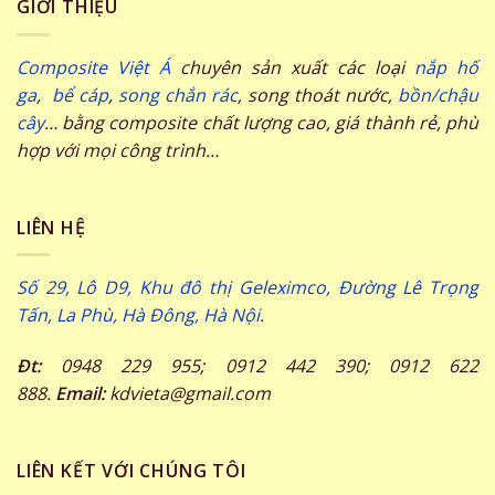
GIỚI THIỆU
Composite Việt Á
chuyên sản xuất các loại
nắp hố
ga
,
bể cáp
,
song chắn rác
, song thoát nước,
bồn/chậu
cây
… bằng composite chất lượng cao, giá thành rẻ, phù
hợp với mọi công trình…
LIÊN HỆ
Số 29, Lô D9, Khu đô thị Geleximco, Đường Lê Trọng
Tấn, La Phù, Hà Đông, Hà Nội
.
Đt:
0948 229 955; 0912 442 390; 0912 622
888.
Email:
kdvieta@gmail.com
LIÊN KẾT VỚI CHÚNG TÔI