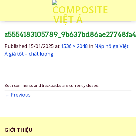
Skip
to
content
z5554183105789_9b637bd86ae27748fa
Published
15/01/2025
at
1536 × 2048
in
Nắp hố ga Việt
Á giá tốt – chất lượng
Both comments and trackbacks are currently closed.
←
Previous
GIỚI THIỆU