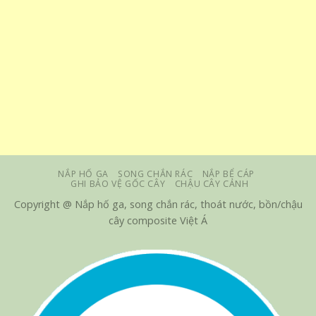
NẮP HỐ GA
SONG CHẮN RÁC
NẮP BỂ CÁP
GHI BẢO VỆ GỐC CÂY
CHẬU CÂY CẢNH
Copyright @ Nắp hố ga, song chắn rác, thoát nước, bồn/chậu
cây composite Việt Á