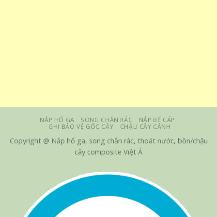
NẮP HỐ GA
SONG CHẮN RÁC
NẮP BỂ CÁP
GHI BẢO VỆ GỐC CÂY
CHẬU CÂY CẢNH
Copyright @ Nắp hố ga, song chắn rác, thoát nước, bồn/chậu
cây composite Việt Á