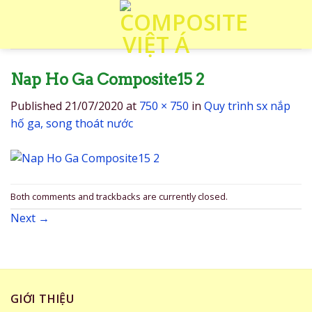
Skip
to
content
Nap Ho Ga Composite15 2
Published
21/07/2020
at
750 × 750
in
Quy trình sx nắp
hố ga, song thoát nước
Both comments and trackbacks are currently closed.
Next
→
GIỚI THIỆU