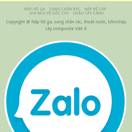
NẮP HỐ GA
SONG CHẮN RÁC
NẮP BỂ CÁP
GHI BẢO VỆ GỐC CÂY
CHẬU CÂY CẢNH
Copyright @ Nắp hố ga, song chắn rác, thoát nước, bồn/chậu
cây composite Việt Á