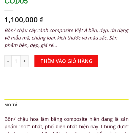
COD05
1,100,000
₫
Bồn/ chậu cây cảnh composite Việt Á bền, đẹp, đa dạng
về mẫu mã, chủng loại, kích thước và màu sắc. Sản
phẩm bền, đẹp, giá rẻ…
Bồn/chậu cây composite tròn lùn VA-COD05 số lượng
THÊM VÀO GIỎ HÀNG
MÔ TẢ
Bồn/ chậu hoa làm bằng composite hiện đang là sản
phẩm “hot” nhất, phổ biến nhất hiện nay. Chúng được