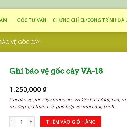
HẨM
GÓC TƯ VẤN
CHỨNG CHỈ CL/CÔNG TRÌNH ĐÃ 
BẢO VỆ GỐC CÂY
Ghi bảo vệ gốc cây VA-18
1,250,000
₫
Ghi bảo vệ gốc cây composite VA-18 chất lượng cao, m
mã đẹp, giá thành rẻ, phù hợp với mọi công trình…
Ghi bảo vệ gốc cây VA-18 số lượng
THÊM VÀO GIỎ HÀNG