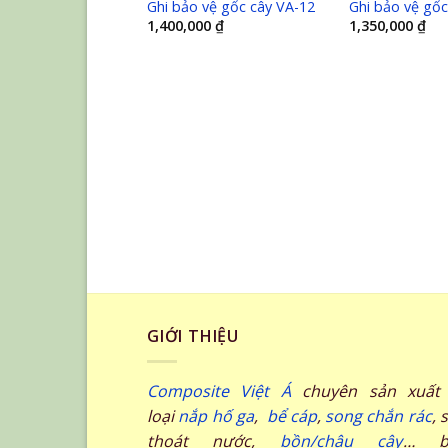
Ghi bảo vệ gốc cây VA-12
Ghi bảo vệ gốc
1,400,000
₫
1,350,000
₫
GIỚI THIỆU
Composite Việt Á
chuyên sản xuất 
loại
nắp hố ga
,
bể cáp
,
song chắn rác
, 
thoát nước,
bồn/chậu cây
… b