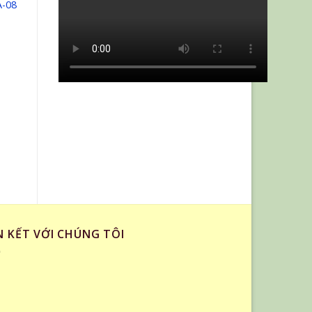
A-08
GHI BẢO VỆ GỐC CÂY
GHI BẢO VỆ GỐC CÂY
Ghi bảo vệ gốc cây VA-03
Ghi bảo vệ gốc cây VA-11
1,500,000
₫
1,450,000
₫
N KẾT VỚI CHÚNG TÔI