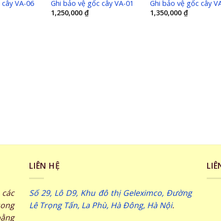
 cây VA-06
Ghi bảo vệ gốc cây VA-01
Ghi bảo vệ gốc cây V
1,250,000
₫
1,350,000
₫
LIÊN HỆ
LIÊ
các
Số 29, Lô D9, Khu đô thị Geleximco, Đường
song
Lê Trọng Tấn, La Phù, Hà Đông, Hà Nội
.
ằng