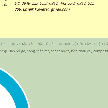
Đt:
0948 229 955; 0912 442 390; 0912 622
 rẻ,
888.
Email:
kdvieta@gmail.com
 GA
SONG CHẮN RÁC
NẮP BỂ CÁP
GHI BẢO VỆ GỐC CÂY
CHẬU CÂ
ht @ Nắp hố ga, song chắn rác, thoát nước, bồn/chậu cây composit