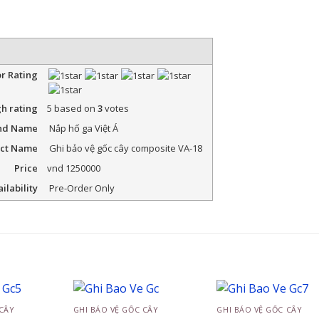
r Rating
gh rating
5
based on
3
votes
nd Name
Nắp hố ga Việt Á
ct Name
Ghi bảo vệ gốc cây composite VA-18
Price
vnd
1250000
ilability
Pre-Order Only
 CÂY
GHI BẢO VỆ GỐC CÂY
GHI BẢO VỆ GỐC CÂY