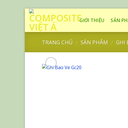
Skip
to
GIỚI THIỆU
SẢN P
content
TRANG CHỦ
/
SẢN PHẨM
/
GHI 