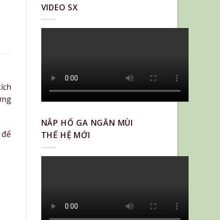
VIDEO SX
ích
ờng
NẮP HỐ GA NGĂN MÙI
 để
THẾ HỆ MỚI