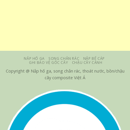
NẮP HỐ GA
SONG CHẮN RÁC
NẮP BỂ CÁP
GHI BẢO VỆ GỐC CÂY
CHẬU CÂY CẢNH
Copyright @ Nắp hố ga, song chắn rác, thoát nước, bồn/chậu
cây composite Việt Á