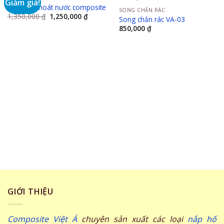
Giảm giá!
Bán tấm thoát nước composite
SONG CHẮN RÁC
Giá
Giá
1,350,000
₫
1,250,000
₫
Song chắn rác VA-03
gốc
hiện
850,000
₫
là:
tại
1,350,000 ₫.
là:
1,250,000 ₫.
GIỚI THIỆU
Composite Việt Á
chuyên sản xuất các loại
nắp hố