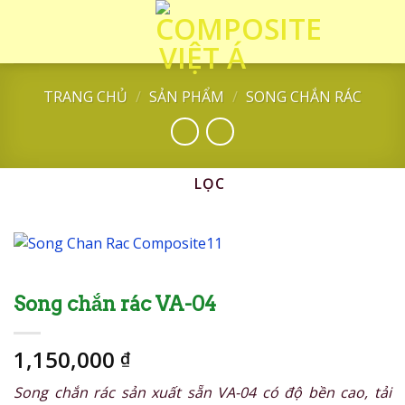
Skip
to
content
TRANG CHỦ
/
SẢN PHẨM
/
SONG CHẮN RÁC
LỌC
Song chắn rác VA-04
1,150,000
₫
Song chắn rác sản xuất sẵn VA-04 có độ bền cao, tải