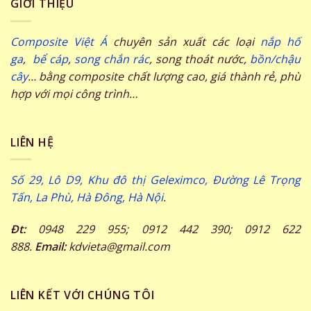
GIỚI THIỆU
Composite Việt Á
chuyên sản xuất các loại
nắp hố
ga
,
bể cáp
,
song chắn rác
, song thoát nước,
bồn/chậu
cây
… bằng composite chất lượng cao, giá thành rẻ, phù
hợp với mọi công trình…
LIÊN HỆ
Số 29, Lô D9, Khu đô thị Geleximco, Đường Lê Trọng
Tấn, La Phù, Hà Đông, Hà Nội
.
Đt:
0948 229 955; 0912 442 390; 0912 622
888.
Email:
kdvieta@gmail.com
LIÊN KẾT VỚI CHÚNG TÔI