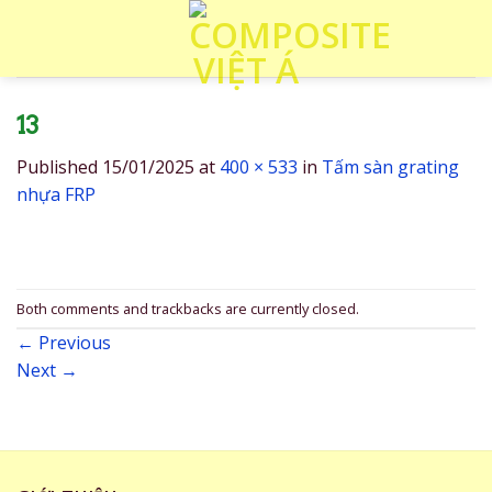
Skip
to
content
13
Published
15/01/2025
at
400 × 533
in
Tấm sàn grating
nhựa FRP
Both comments and trackbacks are currently closed.
←
Previous
Next
→