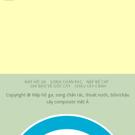
NẮP HỐ GA
SONG CHẮN RÁC
NẮP BỂ CÁP
GHI BẢO VỆ GỐC CÂY
CHẬU CÂY CẢNH
Copyright @ Nắp hố ga, song chắn rác, thoát nước, bồn/chậu
cây composite Việt Á