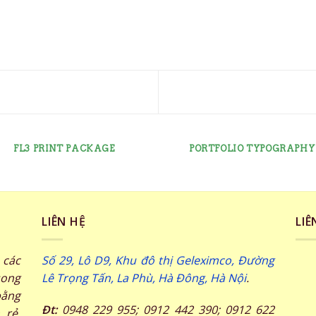
FL3 PRINT PACKAGE
PORTFOLIO TYPOGRAPHY
LIÊN HỆ
LIÊ
các
Số 29, Lô D9, Khu đô thị Geleximco, Đường
song
Lê Trọng Tấn, La Phù, Hà Đông, Hà Nội
.
ằng
Đt:
0948 229 955; 0912 442 390; 0912 622
 rẻ,