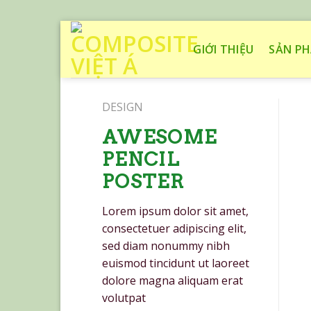
Skip
to
GIỚI THIỆU
SẢN P
content
DESIGN
AWESOME
PENCIL
POSTER
Lorem ipsum dolor sit amet,
consectetuer adipiscing elit,
sed diam nonummy nibh
euismod tincidunt ut laoreet
dolore magna aliquam erat
volutpat