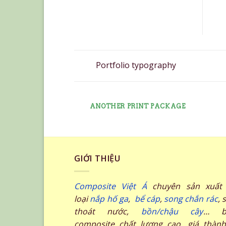
Portfolio typography
AZINE
ANOTHER PRINT PACKAGE
GIỚI THIỆU
Composite Việt Á
chuyên sản xuất 
loại
nắp hố ga
,
bể cáp
,
song chắn rác
, 
thoát nước,
bồn/chậu cây
… b
composite chất lượng cao, giá thành