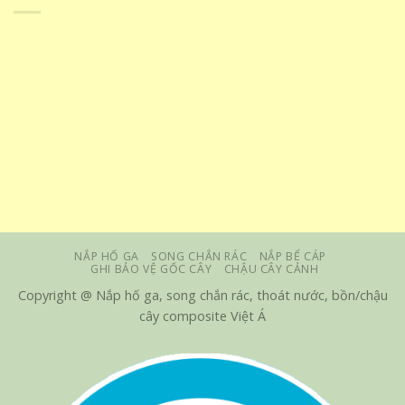
NẮP HỐ GA
SONG CHẮN RÁC
NẮP BỂ CÁP
GHI BẢO VỆ GỐC CÂY
CHẬU CÂY CẢNH
Copyright @ Nắp hố ga, song chắn rác, thoát nước, bồn/chậu
cây composite Việt Á