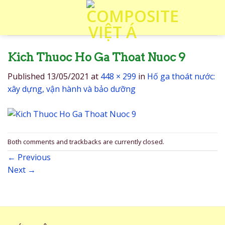
Skip
to
content
Kich Thuoc Ho Ga Thoat Nuoc 9
Published
13/05/2021
at
448 × 299
in
Hố ga thoát nước:
xây dựng, vận hành và bảo dưỡng
Both comments and trackbacks are currently closed.
←
Previous
Next
→