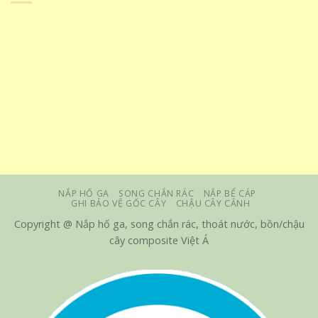
NẮP HỐ GA
SONG CHẮN RÁC
NẮP BỂ CÁP
GHI BẢO VỆ GỐC CÂY
CHẬU CÂY CẢNH
Copyright @ Nắp hố ga, song chắn rác, thoát nước, bồn/chậu
cây composite Việt Á