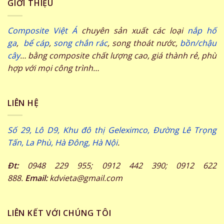
GIỚI THIỆU
Composite Việt Á
chuyên sản xuất các loại
nắp hố
ga
,
bể cáp
,
song chắn rác
, song thoát nước,
bồn/chậu
cây
… bằng composite chất lượng cao, giá thành rẻ, phù
hợp với mọi công trình…
LIÊN HỆ
Số 29, Lô D9, Khu đô thị Geleximco, Đường Lê Trọng
Tấn, La Phù, Hà Đông, Hà Nội
.
Đt:
0948 229 955; 0912 442 390; 0912 622
888.
Email:
kdvieta@gmail.com
LIÊN KẾT VỚI CHÚNG TÔI