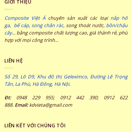
GIỚI THIỆU
Composite Việt Á
chuyên sản xuất các loại
nắp hố
ga
,
bể cáp
,
song chắn rác
, song thoát nước,
bồn/chậu
cây
… bằng composite chất lượng cao, giá thành rẻ, phù
hợp với mọi công trình…
LIÊN HỆ
Số 29, Lô D9, Khu đô thị Geleximco, Đường Lê Trọng
Tấn, La Phù, Hà Đông, Hà Nội
.
Đt:
0948 229 955; 0912 442 390; 0912 622
888.
Email:
kdvieta@gmail.com
LIÊN KẾT VỚI CHÚNG TÔI