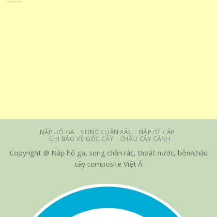
NẮP HỐ GA
SONG CHẮN RÁC
NẮP BỂ CÁP
GHI BẢO VỆ GỐC CÂY
CHẬU CÂY CẢNH
Copyright @ Nắp hố ga, song chắn rác, thoát nước, bồn/chậu
cây composite Việt Á