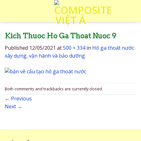
Skip
to
content
Kich Thuoc Ho Ga Thoat Nuoc 9
Published
12/05/2021
at
500 × 334
in
Hố ga thoát nước:
xây dựng, vận hành và bảo dưỡng
Both comments and trackbacks are currently closed.
←
Previous
Next
→