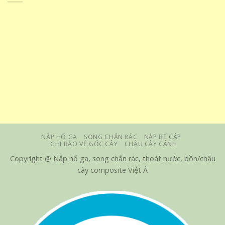
NẮP HỐ GA
SONG CHẮN RÁC
NẮP BỂ CÁP
GHI BẢO VỆ GỐC CÂY
CHẬU CÂY CẢNH
Copyright @ Nắp hố ga, song chắn rác, thoát nước, bồn/chậu
cây composite Việt Á