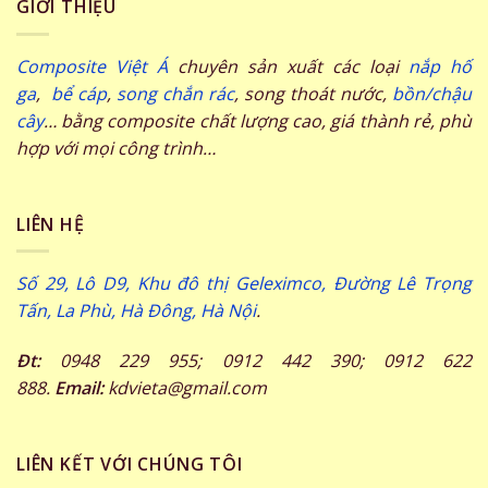
GIỚI THIỆU
Composite Việt Á
chuyên sản xuất các loại
nắp hố
ga
,
bể cáp
,
song chắn rác
, song thoát nước,
bồn/chậu
cây
… bằng composite chất lượng cao, giá thành rẻ, phù
hợp với mọi công trình…
LIÊN HỆ
Số 29, Lô D9, Khu đô thị Geleximco, Đường Lê Trọng
Tấn, La Phù, Hà Đông, Hà Nội
.
Đt:
0948 229 955; 0912 442 390; 0912 622
888.
Email:
kdvieta@gmail.com
LIÊN KẾT VỚI CHÚNG TÔI