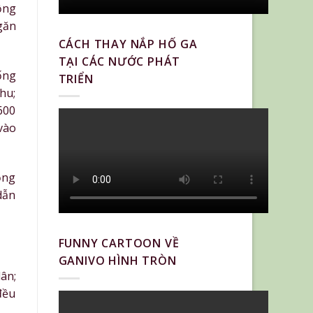
ộng
găn
CÁCH THAY NẮP HỐ GA
TẠI CÁC NƯỚC PHÁT
ống
TRIỂN
hu;
600
vào
ộng
dẫn
FUNNY CARTOON VỀ
GANIVO HÌNH TRÒN
ân;
đều