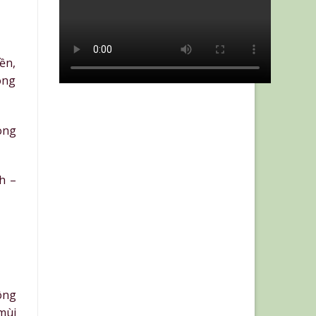
ền,
ong
ong
h –
ông
mùi