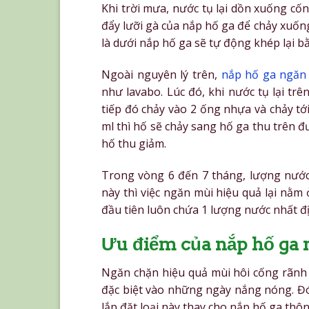
Khi trời mưa, nước tụ lại dồn xuống cố
đẩy lưỡi gà của nắp hố ga để chảy xuốn
là dưới nắp hố ga sẽ tự động khép lại b
Ngoài nguyên lý trên,
nắp hố ga ngăn
như lavabo. Lúc đó, khi nước tụ lại tr
tiếp đó chảy vào 2 ống nhựa và chảy tớ
ml thì hố sẽ chảy sang hố ga thu trên
hố thu giảm.
Trong vòng 6 đến 7 tháng, lượng nước
này thì việc ngăn mùi hiệu quả lại nằm
đầu tiên luôn chứa 1 lượng nước nhất đị
Ưu điểm của nắp hố ga 
Ngăn chặn hiệu quả mùi hôi cống rãnh b
đặc biệt vào những ngày nắng nóng. Đó
lắp đặt loại này thay cho nắp hố ga thô