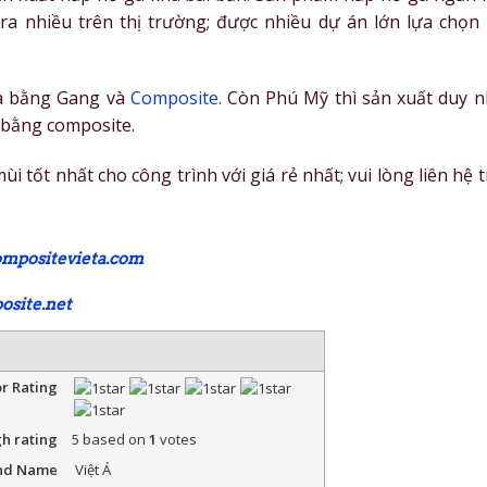
a nhiều trên thị trường; được nhiều dự án lớn lựa chọn 
 ga bằng Gang và
Composite
. Còn Phú Mỹ thì sản xuất duy n
i bằng composite.
 tốt nhất cho công trình với giá rẻ nhất; vui lòng liên hệ 
ompositevieta.com
osite.net
r Rating
gh rating
5
based on
1
votes
nd Name
Việt Á