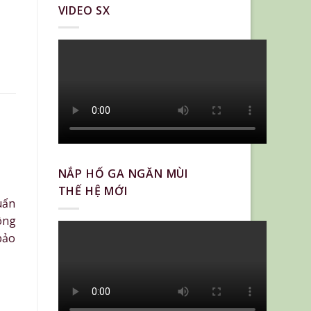
VIDEO SX
NẮP HỐ GA NGĂN MÙI
THẾ HỆ MỚI
uẩn
ông
bảo