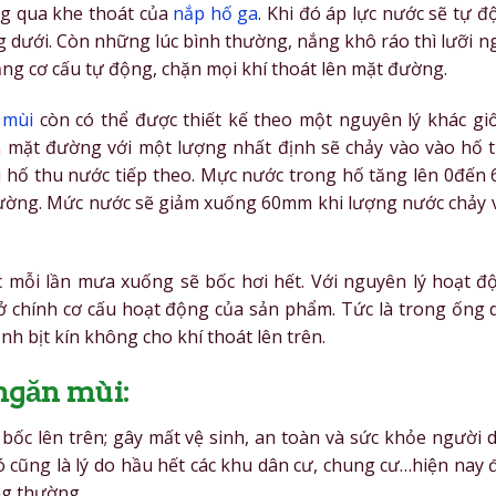
ng qua khe thoát của
nắp hố ga
. Khi đó áp lực nước sẽ tự đ
g dưới. Còn những lúc bình thường, nắng khô ráo thì lưỡi n
ằng cơ cấu tự động, chặn mọi khí thoát lên mặt đường.
 mùi
còn có thể được thiết kế theo một nguyên lý khác gi
ên mặt đường với một lượng nhất định sẽ chảy vào vào hố t
i hố thu nước tiếp theo. Mực nước trong hố tăng lên 0đến 
 đường. Mức nước sẽ giảm xuống 60mm khi lượng nước chảy 
 mỗi lần mưa xuống sẽ bốc hơi hết. Với nguyên lý hoạt đ
 ở chính cơ cấu hoạt động của sản phẩm. Tức là trong ống 
nh bịt kín không cho khí thoát lên trên.
ngăn mùi:
ốc lên trên; gây mất vệ sinh, an toàn và sức khỏe người d
 cũng là lý do hầu hết các khu dân cư, chung cư…hiện nay 
ng thường.