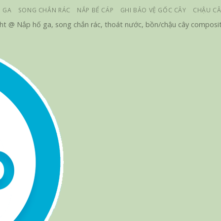
 GA
SONG CHẮN RÁC
NẮP BỂ CÁP
GHI BẢO VỆ GỐC CÂY
CHẬU CÂ
ht @ Nắp hố ga, song chắn rác, thoát nước, bồn/chậu cây composit