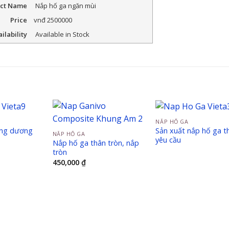
ct Name
Nắp hố ga ngăn mùi
Price
vnđ
2500000
ilability
Available in Stock
NẮP HỐ GA
ung dương
Sản xuất nắp hố ga t
NẮP HỐ GA
yêu cầu
Nắp hố ga thân tròn, nắp
tròn
450,000
₫