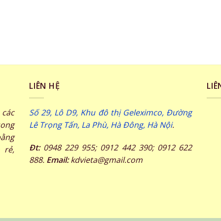
LIÊN HỆ
LIÊ
các
Số 29, Lô D9, Khu đô thị Geleximco, Đường
song
Lê Trọng Tấn, La Phù, Hà Đông, Hà Nội
.
ằng
Đt:
0948 229 955; 0912 442 390; 0912 622
 rẻ,
888.
Email:
kdvieta@gmail.com