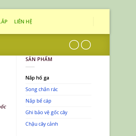
LẮP
LIÊN HỆ
SẢN PHẨM
Nắp hố ga
Song chắn rác
Nắp bể cáp
bốc
Ghi bảo vệ gốc cây
Chậu cây cảnh