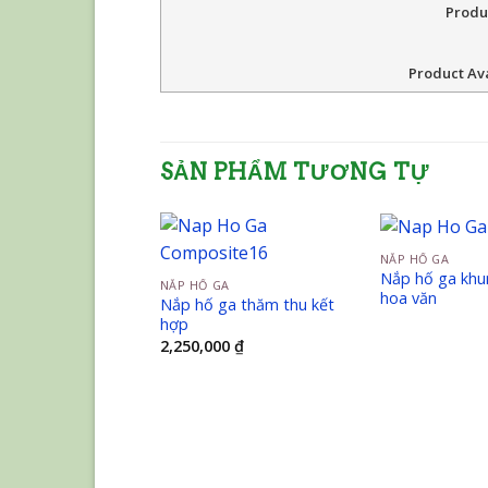
Produ
Product Ava
SẢN PHẨM TƯƠNG TỰ
NẮP HỐ GA
Nắp hố ga kh
NẮP HỐ GA
hoa văn
Nắp hố ga thăm thu kết
hợp
2,250,000
₫