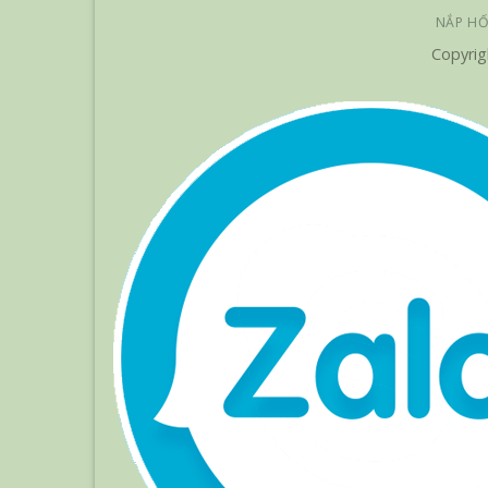
NẮP HỐ
Copyrig