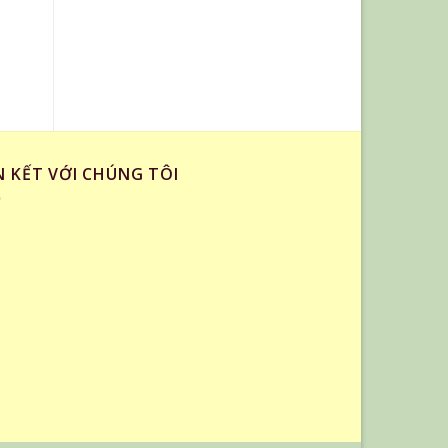
vuông nắp tròn
tải
2,150,000
₫
1,850,000
₫
N KẾT VỚI CHÚNG TÔI