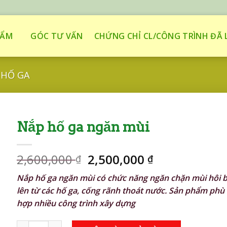
HẨM
GÓC TƯ VẤN
CHỨNG CHỈ CL/CÔNG TRÌNH ĐÃ 
 HỐ GA
Nắp hố ga ngăn mùi
Giá
Giá
2,600,000
2,500,000
₫
₫
gốc
hiện
Nắp hố ga ngăn mùi có chức năng ngăn chặn mùi hôi 
là:
tại
lên từ các hố ga, cống rãnh thoát nước. Sản phẩm phù
2,600,000 ₫.
là:
hợp nhiều công trình xây dựng
2,500,000 ₫.
Nắp hố ga ngăn mùi số lượng