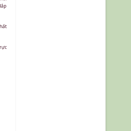
lắp
hất
trực