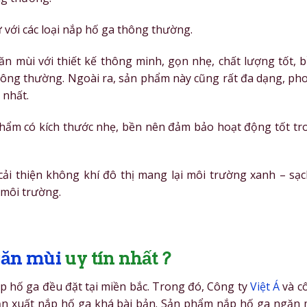
 với các loại nắp hố ga thông thường.
n mùi với thiết kế thông minh, gọn nhẹ, chất lượng tốt, b
thông thường. Ngoài ra, sản phẩm này cũng rất đa dạng, ph
 nhất.
phẩm có kích thước nhẹ, bền nên đảm bảo hoạt động tốt tr
cải thiện không khí đô thị mang lại môi trường xanh – sạc
 môi trường.
găn mùi
uy tín nhất ?
p hố ga đều đặt tại miền bắc. Trong đó, Công ty
Việt Á
và c
n xuất nắp hố ga khá bài bản. Sản phẩm nắp hố ga ngăn 