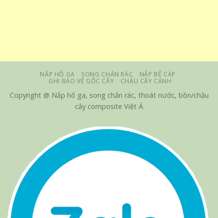
NẮP HỐ GA
SONG CHẮN RÁC
NẮP BỂ CÁP
GHI BẢO VỆ GỐC CÂY
CHẬU CÂY CẢNH
Copyright @ Nắp hố ga, song chắn rác, thoát nước, bồn/chậu
cây composite Việt Á