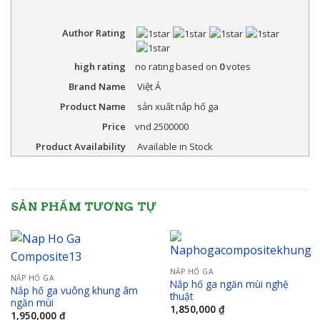
Author Rating
high rating
no rating
based on
0
votes
Brand Name
Việt Á
Product Name
sản xuất nắp hố ga
Price
vnd
2500000
Product Availability
Available in Stock
SẢN PHẨM TƯƠNG TỰ
NẮP HỐ GA
NẮP HỐ GA
Nắp hố ga ngăn mùi nghệ
Nắp hố ga vuông khung âm
thuật
ngăn mùi
1,850,000
₫
1,950,000
₫