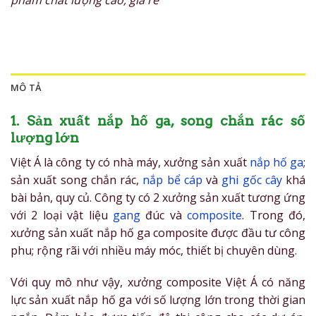
phẩm chất lượng cao, giá rẻ
MÔ TẢ
1. Sản xuất nắp hố ga, song chắn rác số
lượng lớn
Việt Á là công ty có nhà máy, xưởng sản xuất
nắp hố ga
;
sản xuất song chắn rác,
nắp bể cáp
và
ghi gốc cây
khá
bài bản, quy củ. Công ty có 2 xưởng sản xuất tương ứng
với 2 loại vật liệu
gang
đúc và
composite
. Trong đó,
xưởng sản xuất nắp hố ga composite được đầu tư công
phu; rộng rãi với nhiều máy móc, thiết bị chuyên dùng.
Với quy mô như vậy, xưởng composite Việt Á có năng
lực sản xuất nắp hố ga với số lượng lớn trong thời gian